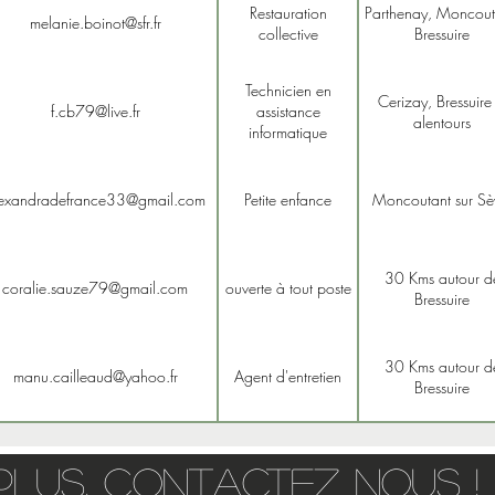
Restauration
Parthenay, Moncout
melanie.boinot@sfr.fr
collective
Bressuire
Technicien en
Cerizay, Bressuire 
f.cb79@live.fr
assistance
alentours
informatique
exandradefrance33@gmail.com
Petite enfance
Moncoutant sur Sè
30 Kms autour d
coralie.sauze79@gmail.com
ouverte à tout poste
Bressuire
30 Kms autour d
manu.cailleaud@yahoo.fr
Agent d'entretien
Bressuire
 plus, contactez nous !