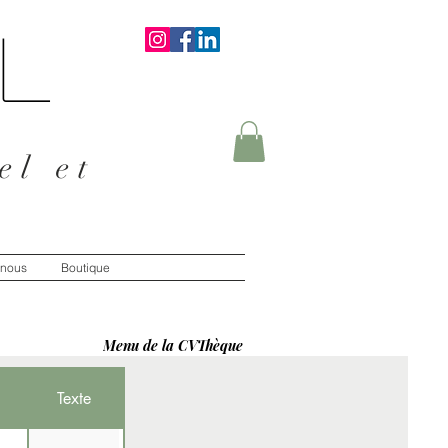
L
el et
-nous
Boutique
Menu de la CVThèque
Texte