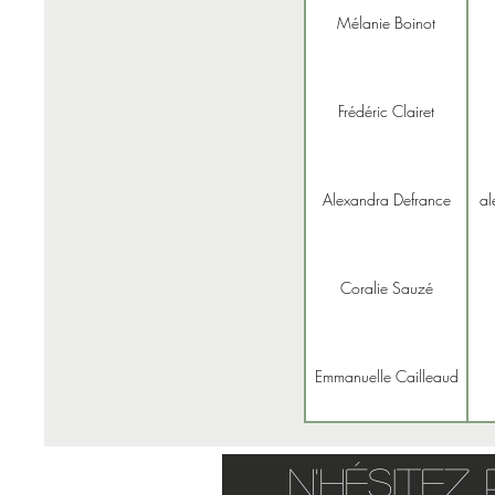
Mélanie Boinot
Frédéric Clairet
Alexandra Defrance
al
Coralie Sauzé
Emmanuelle Cailleaud
N'Hésitez