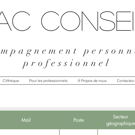
AC CONSEI
mpagnement personn
professionnel
CVthèque
Pour les professionnels
À Propos de nous
Contactez
Secteur
Mail
Poste
géographique