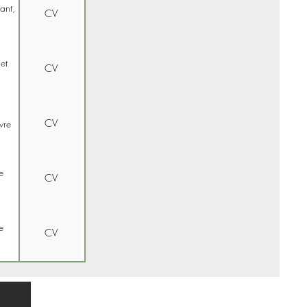
ant,
CV
et
CV
CV
vre
e
CV
e
CV