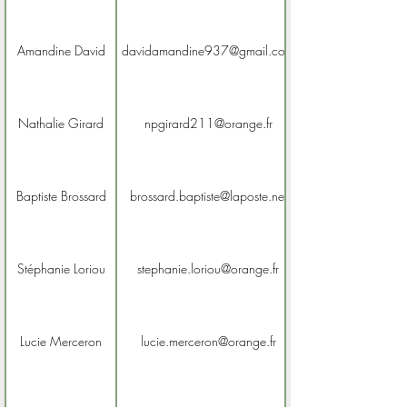
Amandine David
davidamandine937@gmail.com
Nathalie Girard
npgirard211@orange.fr
Baptiste Brossard
brossard.baptiste@laposte.net
Stéphanie Loriou
stephanie.loriou@orange.fr
Lucie Merceron
lucie.merceron@orange.fr