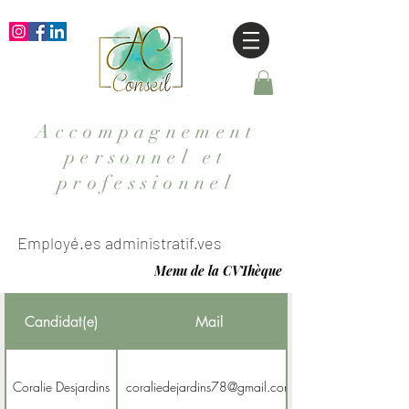
Accompagnement
personnel et
professionnel
Employé.es administratif.ves
Menu de la CVThèque
Candidat(e)
Mail
Coralie Desjardins
coraliedejardins78@gmail.com